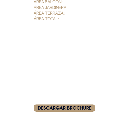
ÁREA BALCÓN:
3,00 m2
ÁREA JARDINERA:
-- --
ÁREA TERRAZA:
-- --
ÁREA TOTAL:
164,00 m2
SALA - COMEDOR CON VISTA PANORÁMI
BALCÓN
COCINA
HAB. DE SERVICIO CON BAÑO COMPLETO
BAÑO DE VISITA (MEDIO BAÑO)
HABITACIÓN PRINCIPAL CON BAÑO INTERN
HABITACIÓN SECUNDARIA BAÑO SECUND
ESTAR FAMILIAR
CUARTO PARA EQUIPO DE A/A
DESCARGAR BROCHURE