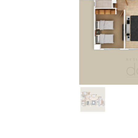
CA
 INTERNO
O Y VESTIER
ARIO