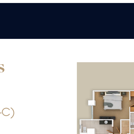
S
-C)