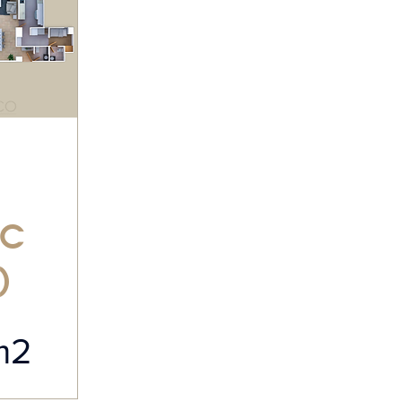
-C
)
m2